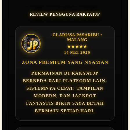
REVIEW PENGGUNA RAKYATJP
CLARISSA PASARIBU •
MALANG
★★★★★
14 MEI 2026
ZONA PREMIUM YANG NYAMAN
PERMAINAN DI RAKYATJP
BERBEDA DARI PLATFORM LAIN.
SISTEMNYA CEPAT, TAMPILAN
MODERN, DAN JACKPOT
FANTASTIS BIKIN SAYA BETAH
BERMAIN SETIAP HARI.