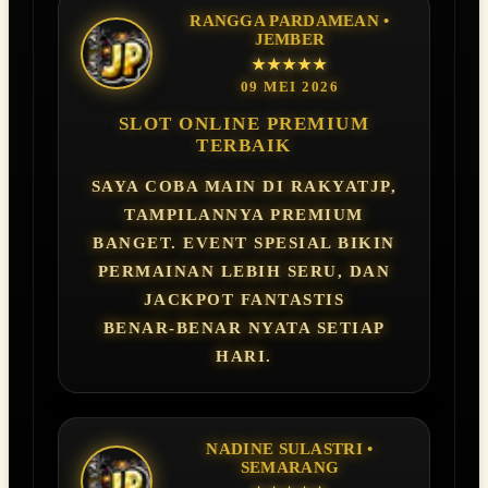
RANGGA PARDAMEAN •
JEMBER
★★★★★
09 MEI 2026
SLOT ONLINE PREMIUM
TERBAIK
SAYA COBA MAIN DI RAKYATJP,
TAMPILANNYA PREMIUM
BANGET. EVENT SPESIAL BIKIN
PERMAINAN LEBIH SERU, DAN
JACKPOT FANTASTIS
BENAR‑BENAR NYATA SETIAP
HARI.
NADINE SULASTRI •
SEMARANG