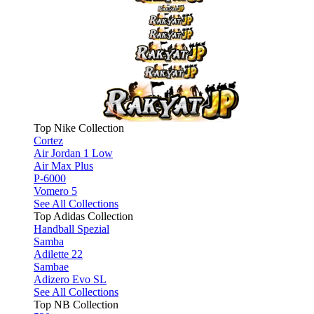
Top Nike Collection
Cortez
Air Jordan 1 Low
Air Max Plus
P-6000
Vomero 5
See All Collections
Top Adidas Collection
Handball Spezial
Samba
Adilette 22
Sambae
Adizero Evo SL
See All Collections
Top NB Collection