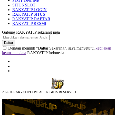
SLOT ONLINE
SITUS SLOT
RAKYATJP LOGIN
RAKYATJP SITUS
RAKYATJP DAFTAR
RAKYATJP RESMI
Gabung RAKYATJP sekarang juga
Daftar
Dengan memilih "Daftar Sekarang", saya menyetujui
kebijakan
keamanan data
RAKYATJP Indonesia
2026 © RAKYATJP.COM. ALL RIGHTS RESERVED.
© tebuishere