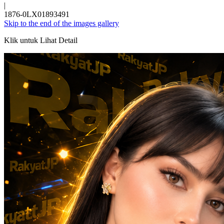
|
1876-0LX01893491
Skip to the end of the images gallery
Klik untuk Lihat Detail