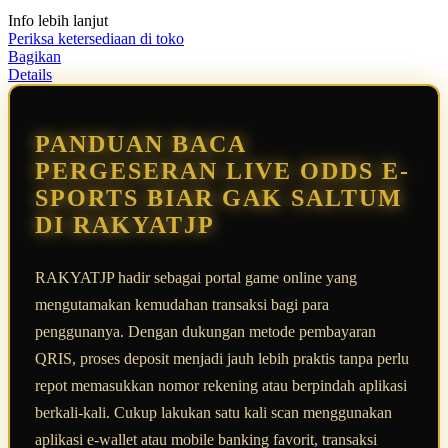
nilai
Info lebih lanjut
rating
rata-
Periksa ketersediaan di toko
rata.
Bagikan
Read
Details
13
Reviews.
Tautan
halaman
PANDUAN BACA
yang
sama.
PERGESERAN LIVE ODDS E-
SPORTS BIAR GAK SALTUM
DI RAKYATJP
RAKYATJP hadir sebagai portal game online yang
mengutamakan kemudahan transaksi bagi para
penggunanya. Dengan dukungan metode pembayaran
QRIS, proses deposit menjadi jauh lebih praktis tanpa perlu
repot memasukkan nomor rekening atau berpindah aplikasi
berkali-kali. Cukup lakukan satu kali scan menggunakan
aplikasi e-wallet atau mobile banking favorit, transaksi