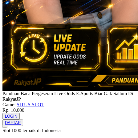
Panduan Baca Pergeseran Live Odds E-Sports Biar Gak Saltum Di
RakyatJP
Game:
SITUS SLOT
Rp. 10.000
LOGIN
DAFTAR
Slot 1000 terbaik di Indonesia