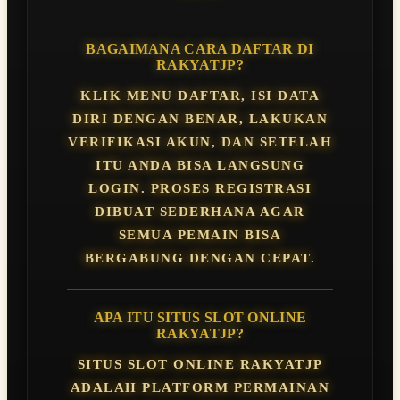
BAGAIMANA CARA DAFTAR DI
RAKYATJP?
KLIK MENU DAFTAR, ISI DATA
DIRI DENGAN BENAR, LAKUKAN
VERIFIKASI AKUN, DAN SETELAH
ITU ANDA BISA LANGSUNG
LOGIN. PROSES REGISTRASI
DIBUAT SEDERHANA AGAR
SEMUA PEMAIN BISA
BERGABUNG DENGAN CEPAT.
APA ITU SITUS SLOT ONLINE
RAKYATJP?
SITUS SLOT ONLINE RAKYATJP
ADALAH PLATFORM PERMAINAN